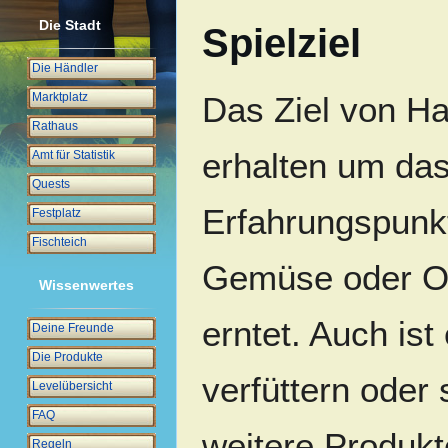
Die Stadt
Spielziel
Die Händler
Marktplatz
Das Ziel von Ha
Rathaus
erhalten um das
Amt für Statistik
Quests
Erfahrungspunk
Festplatz
Fischteich
Gemüse oder Ob
Wissenwertes
erntet. Auch ist
Deine Freunde
Die Produkte
verfüttern oder 
Levelübersicht
FAQ
weitere Produkt
Regeln