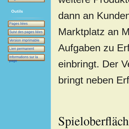
Outils
dann an Kunden
Pages liées
Marktplatz an Mi
Suivi des pages liées
Version imprimable
Aufgaben zu Erf
Lien permanent
Informations sur la
einbringt. Der 
page
bringt neben E
Spieloberfläc