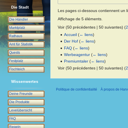
Die Stadt
Les pages ci-dessous contiennent un l
Affichage de 5 éléments.
Die Händler
Voir (
50 précédentes
|
50 suivantes
) (
2
Marktplatz
Accueil
(
← liens
)
Rathaus
Der Hof
(
← liens
)
Amt für Statistik
FAQ
(
← liens
)
Quests
Werbeagentur
(
← liens
)
Festplatz
Premiumtaler
(
← liens
)
Voir (
50 précédentes
|
50 suivantes
) (
2
Fischteich
Wissenwertes
Politique de confidentialité
À propos de Harv
Deine Freunde
Die Produkte
Levelübersicht
FAQ
Regeln