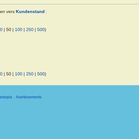
ien vers
Kundenstand
:
0
|
50
|
100
|
250
|
500
)
0
|
50
|
100
|
250
|
500
)
estopia
Avertissements