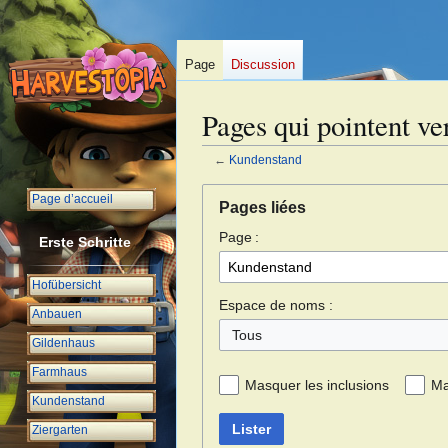
Page
Discussion
Pages qui pointent ve
←
Kundenstand
Aller
Aller
Page d’accueil
Pages liées
à
à
Page :
la
la
Erste Schritte
navigation
recherche
Hofübersicht
Espace de noms :
Anbauen
Tous
Gildenhaus
Farmhaus
Masquer les inclusions
Ma
Kundenstand
Lister
Ziergarten