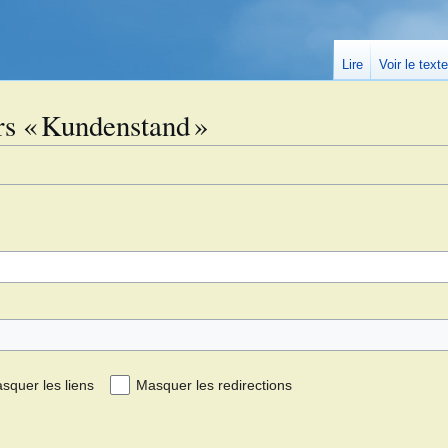
Lire
Voir le text
rs « Kundenstand »
squer les liens
Masquer les redirections