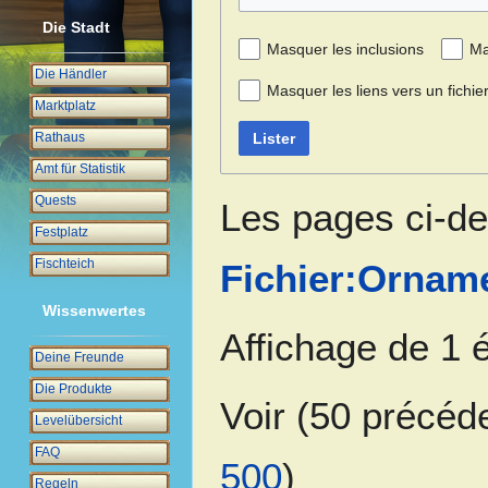
Die Stadt
Masquer les inclusions
Ma
Die Händler
Masquer les liens vers un fichie
Marktplatz
Lister
Rathaus
Amt für Statistik
Quests
Les pages ci-de
Festplatz
Fischteich
Fichier:Ornam
Wissenwertes
Affichage de 1 
Deine Freunde
Die Produkte
Voir (
50 précéd
Levelübersicht
FAQ
500
)
Regeln