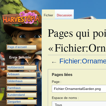
Fichier
Discussion
Pages qui poi
« Fichier:Or
Page d’accueil
Erste Schritte
←
Fichier:Ornam
Hofübersicht
Aller
Aller
Pages liées
Anbauen
à
à
Gildenhaus
Page :
la
la
navigation
recherche
Farmhaus
Kundenstand
Espace de noms :
Ziergarten
Tous