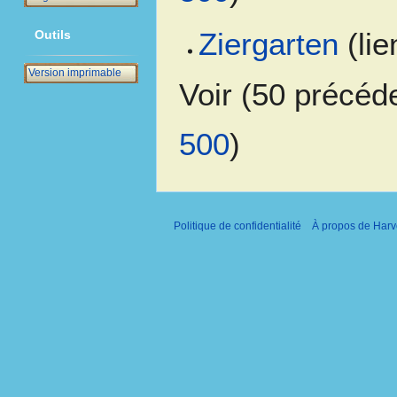
Ziergarten
(lie
Outils
Version imprimable
Voir (
50 précéd
500
)
Politique de confidentialité
À propos de Harv