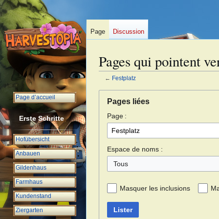
Page
Discussion
Pages qui pointent ver
←
Festplatz
Aller
Aller
Page d’accueil
Pages liées
à
à
Page :
la
la
Erste Schritte
navigation
recherche
Hofübersicht
Espace de noms :
Anbauen
Tous
Gildenhaus
Farmhaus
Masquer les inclusions
Ma
Kundenstand
Lister
Ziergarten