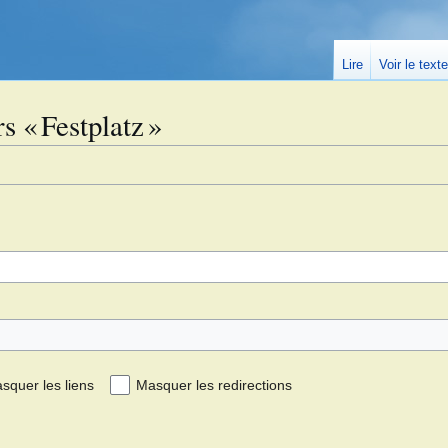
Lire
Voir le text
s « Festplatz »
squer les liens
Masquer les redirections