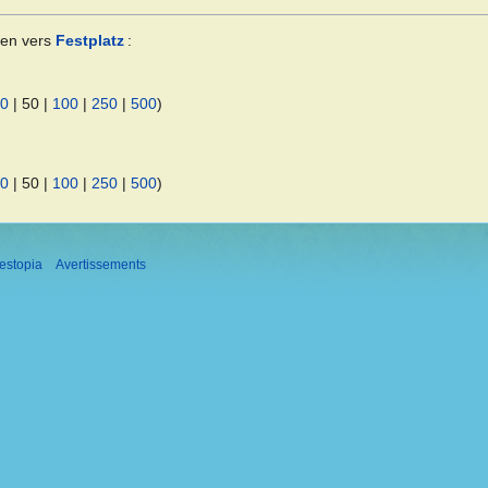
ien vers
Festplatz
:
0
|
50
|
100
|
250
|
500
)
0
|
50
|
100
|
250
|
500
)
estopia
Avertissements