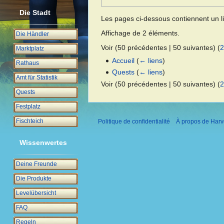
Die Stadt
Les pages ci-dessous contiennent un l
Affichage de 2 éléments.
Die Händler
Voir (
50 précédentes
|
50 suivantes
) (
2
Marktplatz
Accueil
(
← liens
)
Rathaus
Quests
(
← liens
)
Amt für Statistik
Voir (
50 précédentes
|
50 suivantes
) (
2
Quests
Festplatz
Fischteich
Politique de confidentialité
À propos de Harv
Wissenwertes
Deine Freunde
Die Produkte
Levelübersicht
FAQ
Regeln