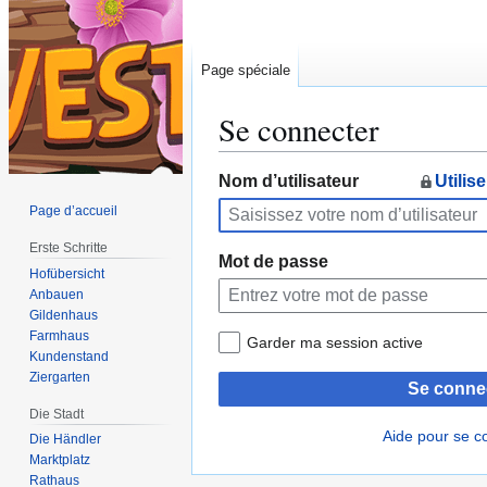
Page spéciale
Se connecter
Aller
Aller
Nom d’utilisateur
Utilis
à
à
Page d’accueil
la
la
Erste Schritte
navigation
recherche
Mot de passe
Hofübersicht
Anbauen
Gildenhaus
Farmhaus
Garder ma session active
Kundenstand
Ziergarten
Se conne
Die Stadt
Aide pour se c
Die Händler
Marktplatz
Rathaus