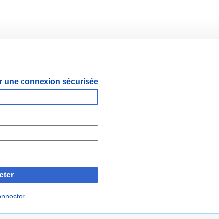
er une connexion sécurisée
cter
onnecter