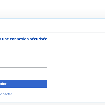
er une connexion sécurisée
cter
onnecter