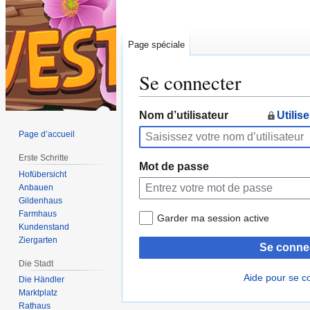
Page spéciale
Se connecter
Aller
Aller
Nom d’utilisateur
Utilis
à
à
Page d’accueil
la
la
Erste Schritte
navigation
recherche
Mot de passe
Hofübersicht
Anbauen
Gildenhaus
Farmhaus
Garder ma session active
Kundenstand
Ziergarten
Se conne
Die Stadt
Aide pour se c
Die Händler
Marktplatz
Rathaus