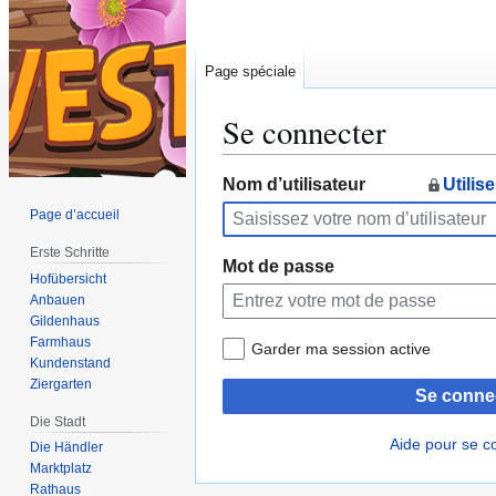
Page spéciale
Se connecter
Aller
Aller
Nom d’utilisateur
Utilis
à
à
Page d’accueil
la
la
Erste Schritte
navigation
recherche
Mot de passe
Hofübersicht
Anbauen
Gildenhaus
Farmhaus
Garder ma session active
Kundenstand
Ziergarten
Se conne
Die Stadt
Aide pour se c
Die Händler
Marktplatz
Rathaus