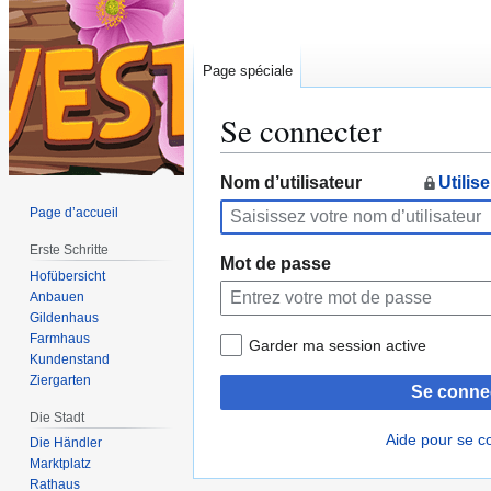
Page spéciale
Se connecter
Aller
Aller
Nom d’utilisateur
Utilis
à
à
Page d’accueil
la
la
Erste Schritte
navigation
recherche
Mot de passe
Hofübersicht
Anbauen
Gildenhaus
Farmhaus
Garder ma session active
Kundenstand
Ziergarten
Se conne
Die Stadt
Aide pour se c
Die Händler
Marktplatz
Rathaus