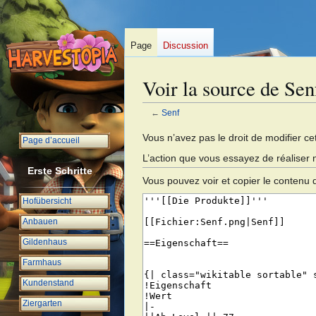
Page
Discussion
Voir la source de Sen
←
Senf
Aller
Aller
Vous n’avez pas le droit de modifier cet
Page d’accueil
à
à
L’action que vous essayez de réaliser 
la
la
Erste Schritte
Vous pouvez voir et copier le contenu 
navigation
recherche
Hofübersicht
Anbauen
Gildenhaus
Farmhaus
Kundenstand
Ziergarten