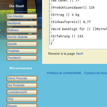
Die Stadt
Die Händler
Marktplatz
Rathaus
Amt für Statistik
Quests
Festplatz
Revenir à la page
Senf
.
Fischteich
Wissenwertes
Politique de confidentialité
À propos de Harv
Deine Freunde
Die Produkte
Levelübersicht
FAQ
Regeln