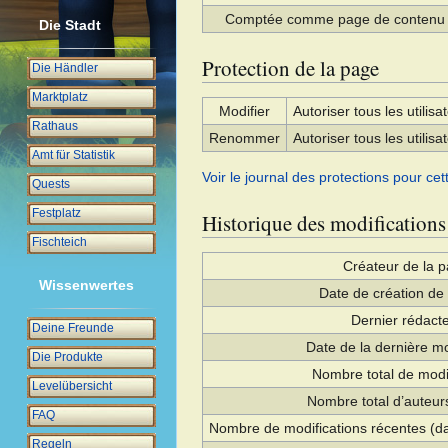
Comptée comme page de contenu
Die Stadt
Protection de la page
Die Händler
Marktplatz
Modifier
Autoriser tous les utilisat
Rathaus
Renommer
Autoriser tous les utilisat
Amt für Statistik
Voir le journal des protections pour cet
Quests
Festplatz
Historique des modifications
Fischteich
Créateur de la 
Wissenwertes
Date de création de
Dernier rédact
Deine Freunde
Date de la dernière mo
Die Produkte
Nombre total de modi
Levelübersicht
Nombre total d’auteurs
FAQ
Nombre de modifications récentes (da
Regeln