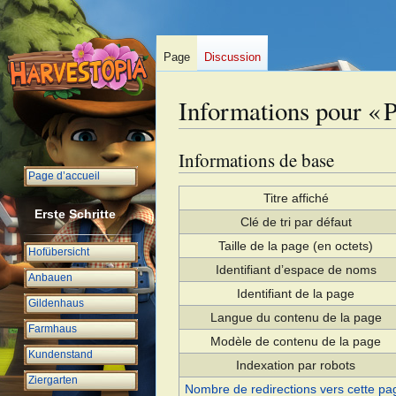
Page
Discussion
Informations pour « 
Informations de base
Aller
Aller
à
à
Page d’accueil
la
la
Titre affiché
Erste Schritte
navigation
recherche
Clé de tri par défaut
Taille de la page (en octets)
Hofübersicht
Identifiant dʼespace de noms
Anbauen
Identifiant de la page
Gildenhaus
Langue du contenu de la page
Farmhaus
Modèle de contenu de la page
Kundenstand
Indexation par robots
Ziergarten
Nombre de redirections vers cette pa