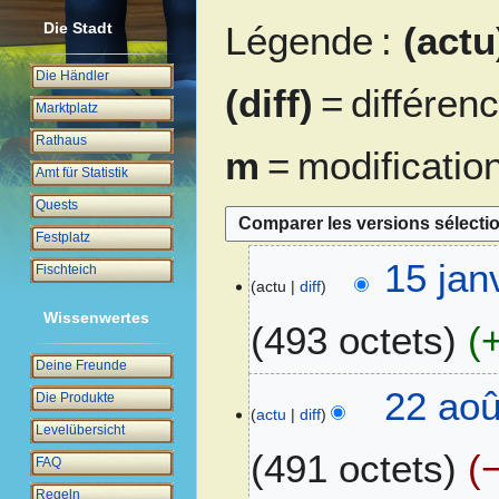
Légende :
(actu
Die Stadt
Die Händler
(diff)
= différen
Marktplatz
Rathaus
m
= modificatio
Amt für Statistik
Quests
Festplatz
1
15 jan
Fischteich
actu
diff
5
j
Wissenwertes
493 octets
a
n
Deine Freunde
A
v
2
22 aoû
Die Produkte
u
i
actu
diff
2
Levelübersicht
c
e
a
491 octets
u
r
FAQ
o
n
2
û
Regeln