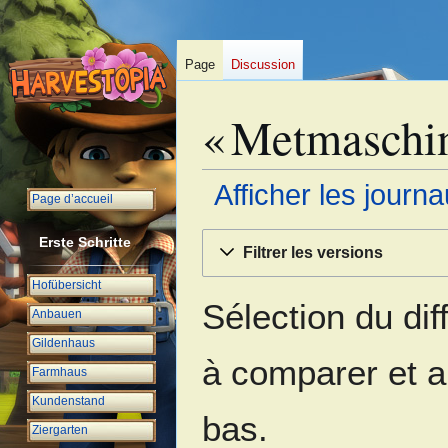
Page
Discussion
« Metmaschine
Afficher les journ
Page d’accueil
Aller
Aller
Erste Schritte
Filtrer les versions
à
à
la
la
Hofübersicht
navigation
recherche
Sélection du dif
Anbauen
Gildenhaus
à comparer et a
Farmhaus
Kundenstand
bas.
Ziergarten