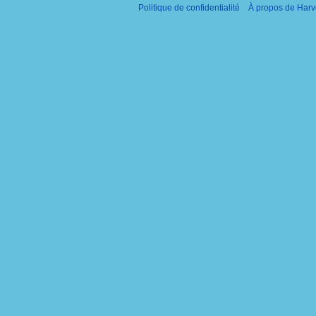
t
i
Politique de confidentialité
À propos de Harv
i
f
o
i
n
c
s
a
t
i
o
n
s