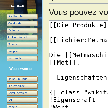
Die Stadt
Vous pouvez voi
Die Händler
Marktplatz
Rathaus
Amt für Statistik
Quests
Festplatz
Fischteich
Wissenwertes
Deine Freunde
Die Produkte
Levelübersicht
FAQ
Regeln