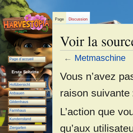
Page
Discussion
Voir la sour
←
Metmaschine
Page d’accueil
Aller
Aller
Erste Schritte
Vous n’avez pas 
à
à
la
la
Hofübersicht
raison suivante 
navigation
recherche
Anbauen
Gildenhaus
L’action que vo
Farmhaus
Kundenstand
qu’aux utilisate
Ziergarten