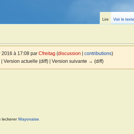
Lire
Voir le text
r 2016 à 17:08 par
Cfreitag
(
discussion
|
contributions
)
| Version actuelle (diff) | Version suivante → (diff)
 leckerer
Mayonaise
.