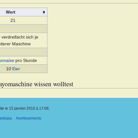
Wert
21
verdreifacht sich je
iterer Maschine
onaise
pro Stunde
10
Eier
yomaschine wissen wolltest
ite le 15 janvier 2016 à 17:08.
estopia
Avertissements