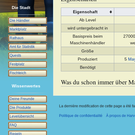
Die Stadt
Eigenschaft
Ab Level
Die Händler
wird untergebracht in
Marktplatz
Basispreis beim
27000 
Rathaus
Maschinenhändler
we
Amt für Statistik
Größe
Quests
Produziert
5
May
Festplatz
Benötigt
Fischteich
Was du schon immer über Ma
Wissenwertes
Deine Freunde
La dernière modification de cette page a été fa
Die Produkte
Politique de confidentialité
À propos de Harv
Levelübersicht
FAQ
Regeln