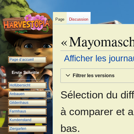
Page
Discussion
« Mayomaschin
Afficher les journ
Page d’accueil
Aller
Aller
Erste Schritte
Filtrer les versions
à
à
la
la
Hofübersicht
navigation
recherche
Sélection du dif
Anbauen
Gildenhaus
à comparer et a
Farmhaus
Kundenstand
bas.
Ziergarten