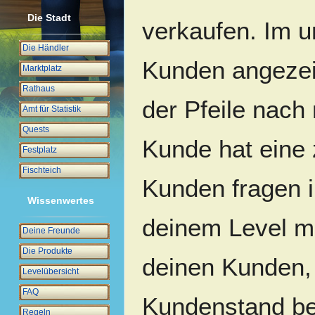
Die Stadt
verkaufen. Im u
Die Händler
Kunden angezeig
Marktplatz
Rathaus
der Pfeile nach 
Amt für Statistik
Quests
Kunde hat eine 
Festplatz
Fischteich
Kunden fragen 
Wissenwertes
deinem Level mö
Deine Freunde
Die Produkte
deinen Kunden, 
Levelübersicht
FAQ
Kundenstand ber
Regeln