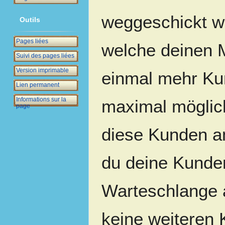
weggeschickt w
Outils
Pages liées
welche deinen M
Suivi des pages liées
Version imprimable
einmal mehr Ku
Lien permanent
Informations sur la
maximal möglich
page
diese Kunden am
du deine Kunden
Warteschlange 
keine weiteren 