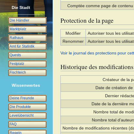
Comptée comme page de contenu
Die Stadt
Protection de la page
Die Händler
Marktplatz
Modifier
Autoriser tous les utilisat
Rathaus
Renommer
Autoriser tous les utilisat
Amt für Statistik
Voir le journal des protections pour cet
Quests
Festplatz
Historique des modifications
Fischteich
Créateur de la 
Wissenwertes
Date de création de
Dernier rédact
Deine Freunde
Date de la dernière mo
Die Produkte
Nombre total de modi
Levelübersicht
Nombre total d’auteurs
FAQ
Nombre de modifications récentes (da
Regeln