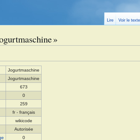
Lire
Voir le text
Jogurtmaschine »
Jogurtmaschine
Jogurtmaschine
673
0
259
fr - français
wikicode
Autorisée
ge
0