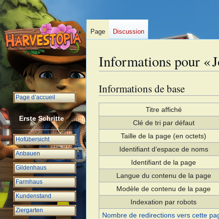
Page
Discussion
Informations pour « 
Informations de base
Aller
Aller
à
à
Page d’accueil
la
la
Titre affiché
Erste Schritte
navigation
recherche
Clé de tri par défaut
Taille de la page (en octets)
Hofübersicht
Identifiant dʼespace de noms
Anbauen
Identifiant de la page
Gildenhaus
Langue du contenu de la page
Farmhaus
Modèle de contenu de la page
Kundenstand
Indexation par robots
Ziergarten
Nombre de redirections vers cette pa