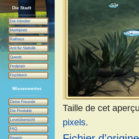
Die Stadt
Die Händler
Marktplatz
Rathaus
Amt für Statistik
Quests
Festplatz
Fischteich
Wissenwertes
Deine Freunde
Taille de cet aperç
Die Produkte
pixels
.
Levelübersicht
FAQ
Fichier d’origine
Regeln