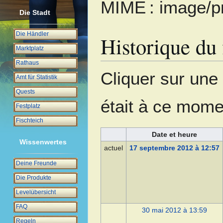
MIME :
image/p
Die Stadt
Die Händler
Historique du 
Marktplatz
Rathaus
Cliquer sur une d
Amt für Statistik
Quests
était à ce mome
Festplatz
Fischteich
Date et heure
Wissenwertes
actuel
17 septembre 2012 à 12:57
Deine Freunde
Die Produkte
Levelübersicht
FAQ
30 mai 2012 à 13:59
Regeln