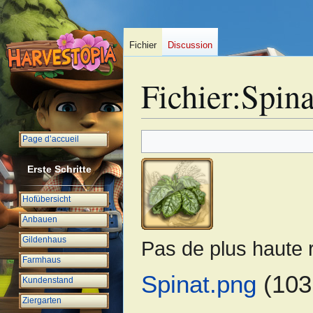
Fichier
Discussion
Fichier
:
Spina
Aller
Aller
Page d’accueil
à
à
la
la
Erste Schritte
navigation
recherche
Hofübersicht
Anbauen
Gildenhaus
Pas de plus haute r
Farmhaus
Spinat.png
(103 
Kundenstand
Ziergarten