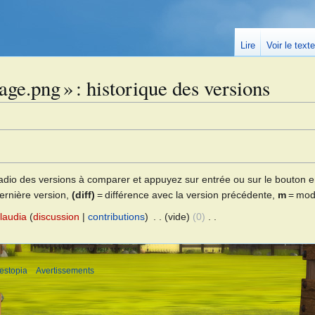
Lire
Voir le text
age.png » : historique des versions
 radio des versions à comparer et appuyez sur entrée ou sur le bouton e
dernière version,
(diff)
= différence avec la version précédente,
m
= modi
laudia
discussion
contributions
vide
0
estopia
Avertissements