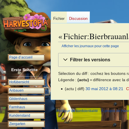
Fichier
Discussion
« Fichier:Bierbrauanl
Afficher les journaux pour cette page
Aller
Aller
Page d’accueil
Filtrer les versions
à
à
la
la
Erste Schritte
Sélection du diff : cochez les boutons
navigation
recherche
Légende :
(actu)
= différence avec la 
Hofübersicht
actu
diff
30 mai 2012 à 08:21
C
3
Anbauen
A
0
Gildenhaus
u
m
c
Farmhaus
a
Politique de confidentialité
À propos de Harv
u
i
Kundenstand
n
2
Ziergarten
r
0