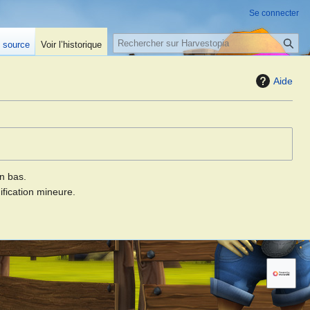
Se connecter
R
e source
Voir l’historique
e
c
Aide
h
e
r
c
h
e
n bas.
r
fication mineure.