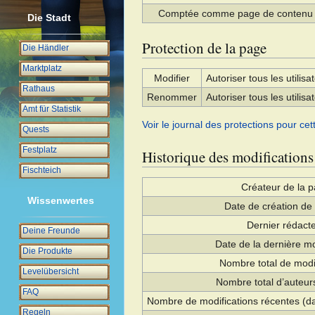
Comptée comme page de contenu
Die Stadt
Protection de la page
Die Händler
Marktplatz
Modifier
Autoriser tous les utilisat
Rathaus
Renommer
Autoriser tous les utilisat
Amt für Statistik
Voir le journal des protections pour cet
Quests
Festplatz
Historique des modifications
Fischteich
Créateur de la 
Wissenwertes
Date de création de
Dernier rédact
Deine Freunde
Date de la dernière mo
Die Produkte
Nombre total de modi
Levelübersicht
Nombre total d’auteurs
FAQ
Nombre de modifications récentes (da
Regeln