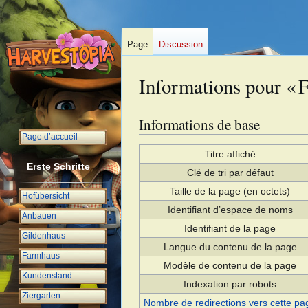
Page
Discussion
Informations pour « F
Informations de base
Aller
Aller
à
à
Page d’accueil
la
la
Titre affiché
Erste Schritte
navigation
recherche
Clé de tri par défaut
Taille de la page (en octets)
Hofübersicht
Identifiant dʼespace de noms
Anbauen
Identifiant de la page
Gildenhaus
Langue du contenu de la page
Farmhaus
Modèle de contenu de la page
Kundenstand
Indexation par robots
Ziergarten
Nombre de redirections vers cette pa