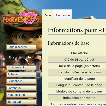
Page
Discussion
Informations pour « 
Informations de base
Aller
Aller
à
à
Page d’accueil
la
la
Titre affiché
Erste Schritte
navigation
recherche
Clé de tri par défaut
Taille de la page (en octets)
Hofübersicht
Identifiant dʼespace de noms
Anbauen
Identifiant de la page
Gildenhaus
Langue du contenu de la page
Farmhaus
Modèle de contenu de la page
Kundenstand
Indexation par robots
Ziergarten
Nombre de redirections vers cette pa