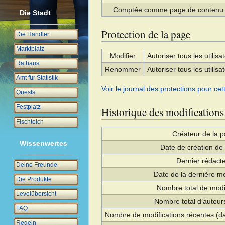
Comptée comme page de contenu
Die Stadt
Protection de la page
Die Händler
Marktplatz
Modifier
Autoriser tous les utilisat
Rathaus
Renommer
Autoriser tous les utilisat
Amt für Statistik
Voir le journal des protections pour cet
Quests
Festplatz
Historique des modifications
Fischteich
Créateur de la 
Wissenwertes
Date de création de
Dernier rédact
Deine Freunde
Date de la dernière mo
Die Produkte
Nombre total de modi
Levelübersicht
Nombre total d’auteurs
FAQ
Nombre de modifications récentes (da
Regeln