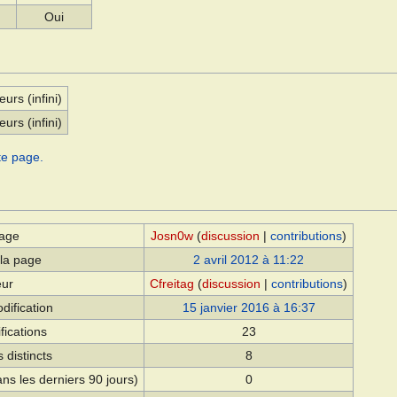
Oui
eurs (infini)
eurs (infini)
te page.
page
Josn0w
(
discussion
|
contributions
)
 la page
2 avril 2012 à 11:22
eur
Cfreitag
(
discussion
|
contributions
)
dification
15 janvier 2016 à 16:37
fications
23
 distincts
8
ns les derniers 90 jours)
0