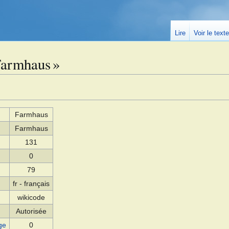
Lire
Voir le text
Farmhaus »
Farmhaus
Farmhaus
131
0
79
fr - français
wikicode
Autorisée
ge
0