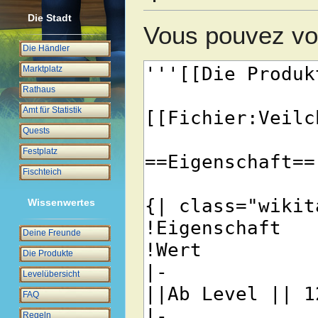
Die Stadt
Vous pouvez voi
Die Händler
Marktplatz
Rathaus
Amt für Statistik
Quests
Festplatz
Fischteich
Wissenwertes
Deine Freunde
Die Produkte
Levelübersicht
FAQ
Regeln