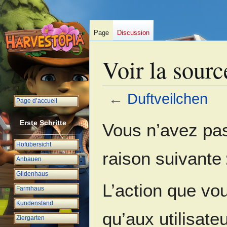
Page
Discussion
Voir la sour
←
Duftveilchen
Page d’accueil
Aller
Aller
Erste Schritte
Vous n’avez pas 
à
à
la
la
Hofübersicht
raison suivante 
navigation
recherche
Anbauen
Gildenhaus
L’action que vo
Farmhaus
Kundenstand
qu’aux utilisate
Ziergarten