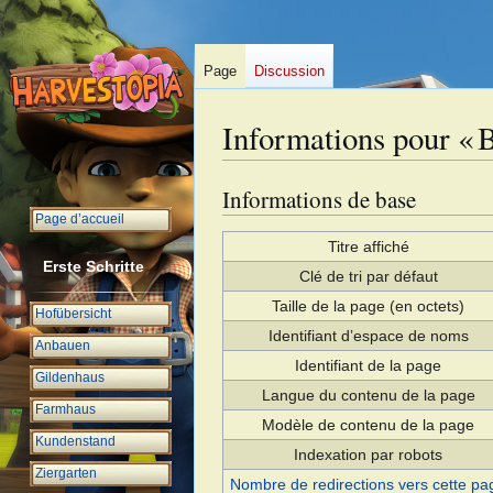
Page
Discussion
Informations pour « 
Informations de base
Aller
Aller
à
à
Page d’accueil
la
la
Titre affiché
Erste Schritte
navigation
recherche
Clé de tri par défaut
Taille de la page (en octets)
Hofübersicht
Identifiant dʼespace de noms
Anbauen
Identifiant de la page
Gildenhaus
Langue du contenu de la page
Farmhaus
Modèle de contenu de la page
Kundenstand
Indexation par robots
Ziergarten
Nombre de redirections vers cette pa