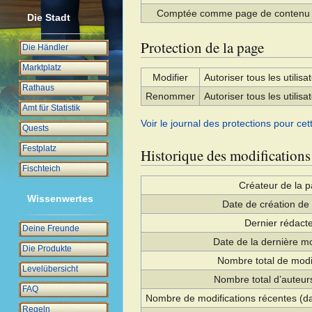
Comptée comme page de contenu
Die Stadt
Protection de la page
Die Händler
Marktplatz
Modifier
Autoriser tous les utilisat
Rathaus
Renommer
Autoriser tous les utilisat
Amt für Statistik
Voir le journal des protections pour cet
Quests
Festplatz
Historique des modifications
Fischteich
Créateur de la 
Wissenwertes
Date de création de
Dernier rédact
Deine Freunde
Date de la dernière mo
Die Produkte
Nombre total de modi
Levelübersicht
Nombre total d’auteurs
FAQ
Nombre de modifications récentes (da
Regeln