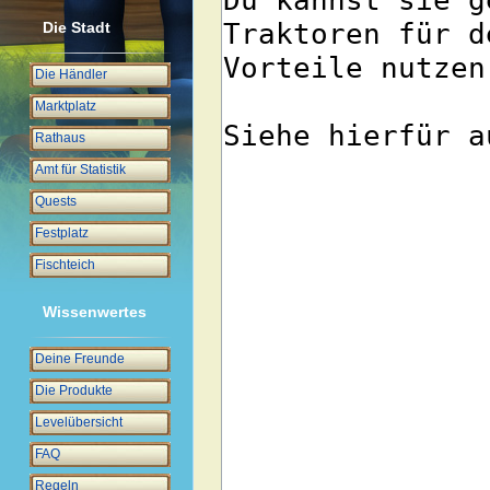
Die Stadt
Die Händler
Marktplatz
Rathaus
Amt für Statistik
Quests
Festplatz
Fischteich
Wissenwertes
Deine Freunde
Die Produkte
Levelübersicht
FAQ
Regeln