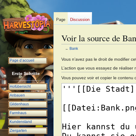
Page
Discussion
Voir la source de Ba
←
Bank
Aller
Aller
Vous n’avez pas le droit de modifier cet
Page d’accueil
à
à
L’action que vous essayez de réaliser 
la
la
Erste Schritte
Vous pouvez voir et copier le contenu 
navigation
recherche
Hofübersicht
Anbauen
Gildenhaus
Farmhaus
Kundenstand
Ziergarten